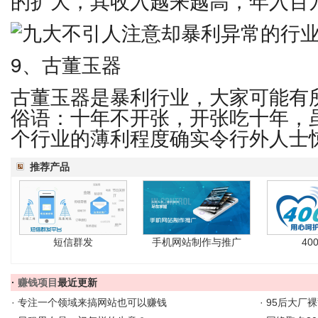
的扩大，其收入越来越高，年入百
9、古董玉器
古董玉器是暴利行业，大家可能有
俗语：十年不开张，开张吃十年，
个行业的薄利程度确实令行外人士
推荐产品
短信群发
手机网站制作与推广
40
·
赚钱项目
最近更新
·
专注一个领域来搞网站也可以赚钱
·
95后大厂