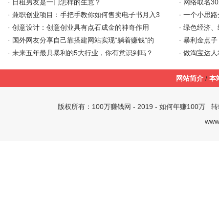
·
日租男友是一门怎样的生意？
·
网络取名30
·
兼职创业项目：手把手教你如何售卖电子书月入3
·
一个小思路
·
创意设计：创意创业具有点石成金的神奇作用
·
绿色经济、
·
国外网友分享自己靠搭建网站实现“躺着赚钱”的
·
暴利金点子
·
未来五年最具暴利的5大行业，你有意识到吗？
·
做淘宝达人
网站简介
/
本
版权所有：
100万赚钱网
- 2019 -
如何年赚100万
转载
www