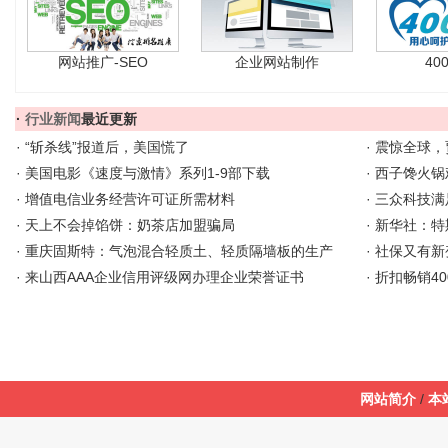
网站推广-SEO
企业网站制作
40
·
行业新闻
最近更新
·
“斩杀线”报道后，美国慌了
·
震惊全球，
·
美国电影《速度与激情》系列1-9部下载
·
西子馋火锅
·
增值电信业务经营许可证所需材料
·
三众科技满
·
天上不会掉馅饼：奶茶店加盟骗局
·
新华社：特
·
重庆固斯特：气泡混合轻质土、轻质隔墙板的生产
·
社保又有新
·
来山西AAA企业信用评级网办理企业荣誉证书
·
折扣畅销4
网站简介
/
本