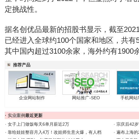
定挑战性。
据名创优品最新的招股书显示，截至2021
已经进入全球约100个国家和地区，共有5
其中国内超过3100余家，海外约有190
推荐产品
企业网站制作
网站推广-SEO
手机网站
·
实业案例
最近更新
·
女子上门做饭每天6单月薪近2万
·
宗庆后42
·
靠给娃娃整容月入4万！改娃师生意火爆，有人档
·
遍布上海的