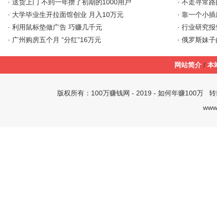
·
送货上门 不到一年攒了初期的1000用户
·
不走寻常路的
·
大学毕业生开拉面馆创业 月入10万元
·
靠一个小插座
·
利用鼠标垫做广告 巧赚几千元
·
行业研究报
·
广州购房五个月 “分红”16万元
·
俄罗斯妹子
网站简介
/
本
版权所有：
100万赚钱网
- 2019 -
如何年赚100万
转载
www