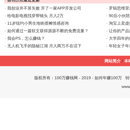
·
赚钱技能
最近更新
·
我创业并不算失败 开了一家APP开发公司
·
罗辑思维背
·
给电影电视找穿帮镜头 月入2万
·
90后小伙陪
·
11岁纽约小男生地铁摆摊情感咨询
·
淘宝上卖虚拟
·
如何通过一篇软文获得源源不断的免费流量？
·
让你的产品
·
我会PS，怎么赚钱？
·
大学四年的
·
无人机飞手的隐秘江湖 月入两万不在话下
·
年轻女子年
网站简介
/
本
版权所有：
100万赚钱网
- 2019 -
如何年赚100万
转载
www