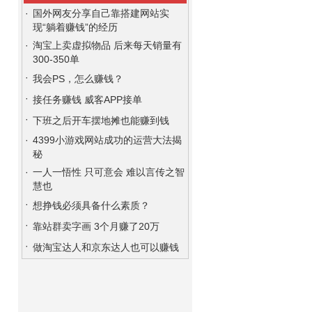
·
国外网友分享自己靠搭建网站实
现“躺着赚钱”的经历
·
淘宝上卖虚拟物品 后来每天销量有
300-350单
·
我会PS，怎么赚钱？
·
接任务赚钱 威客APP接单
·
下班之后开车摆地摊也能赚到钱
·
4399小游戏网站成功的运营大法揭
秘
·
一人一悟性 只可意会 难以言传之智
慧也
·
想挣钱必须具备什么素质？
·
靠站群卖字画 3个月赚了20万
·
做淘宝达人和京东达人也可以赚钱