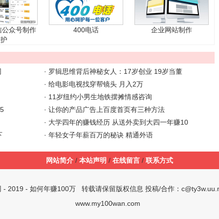
信公众号制作
400电话
企业网站制作
维护
司
·
罗辑思维背后神秘女人：17岁创业 19岁当董
·
给电影电视找穿帮镜头 月入2万
·
11岁纽约小男生地铁摆摊情感咨询
5
·
让你的产品广告上百度首页有三种方法
·
大学四年的赚钱经历 从送外卖到大四一年赚10
下
·
年轻女子年薪百万的秘诀 精通外语
网站简介
/
本站声明
/
在线留言
/
联系方式
网
- 2019 -
如何年赚100万
转载请保留版权信息 投稿/合作：c@ty3w.uu.
www.my100wan.com