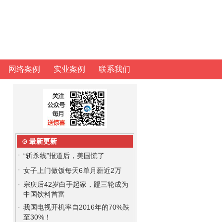
网络案例
实业案例
联系我们
⊙ 最新更新
·
“斩杀线”报道后，美国慌了
·
女子上门做饭每天6单月薪近2万
·
宗庆后42岁白手起家，蹬三轮成为
中国饮料首富
·
我国电视开机率自2016年的70%跌
至30%！