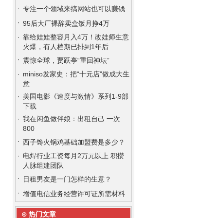
·
专注一个领域来搞网站也可以赚钱
·
95后大厂裸辞卖盒饭月挣4万
·
靠给娃娃整容月入4万！改娃师生意
火爆，有人档期已排到1年后
·
震惊全球，贾跃亭“重回神坛”
·
miniso发家史：把“十元店”做成大生
意
·
美国电影《速度与激情》系列1-9部
下载
·
我在闲鱼做伴娘：出租自己 一次
800
·
西子馋火锅鸡基础加盟费是多少？
·
电焊行业工资每月2万元以上 积攒
人脉组建团队
·
日租男友是一门怎样的生意？
·
增值电信业务经营许可证所需材料
⊙ 热门文章