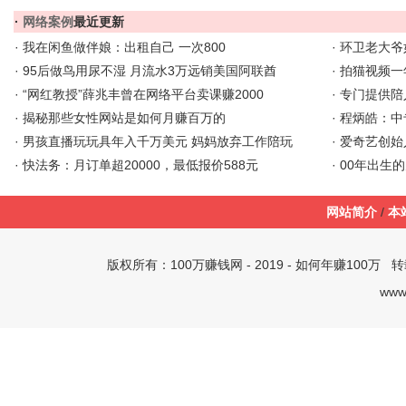
·
网络案例
最近更新
·
我在闲鱼做伴娘：出租自己 一次800
·
环卫老大爷
·
95后做鸟用尿不湿 月流水3万远销美国阿联酋
·
拍猫视频一
·
“网红教授”薛兆丰曾在网络平台卖课赚2000
·
专门提供陪
·
揭秘那些女性网站是如何月赚百万的
·
程炳皓：中
·
男孩直播玩玩具年入千万美元 妈妈放弃工作陪玩
·
爱奇艺创始
·
快法务：月订单超20000，最低报价588元
·
00年出生
网站简介
/
本
版权所有：
100万赚钱网
- 2019 -
如何年赚100万
转载
www